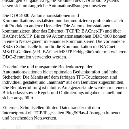
busfähigen Eingabe-Ausgabe-Modulen des DDC4000- Systems
lassen sich umfangreiche Automationslösungen umsetzen.
Die DDC4000-Automationsstationen sind
Kommunikationsspezialisten und kommunizieren problemlos auch
mit Produkten anderer Hersteller. Die Automationsstationen
kommunizieren über das Ethernet (TCP/IP, BACnet-IP) und über
BACnet MS/TP. Bis zu 99 Automationsstationen DDC4000 können
in einem Netzsegment miteinander kommunizieren.Die vorhandene
RS485 Schnittstelle kann für die Kommunikation mit BACnet
MS/TP-Geräten (z.B. BACnet MS/TP Feldgeräte) oder mit weiteren
DDC-Zentralen verwendet werden.
Das einfache und transparente Bedienkonzept der
Automationsstationen bietet optimalen Bedienkomfort und hohe
Sicherheit. Die Menüs auf dem farbigen TFT-Touchscreen sind
individuell gestaltet und „hautnah“ auf den Benutzer zugeschnitten.
Die Benutzerführung ist intuitiv, Anlagenzustände werden mit einem
Blick erfasst sowie Regel- und Optimierungsaufgaben schnell und
sicher ausgeführt.
Ethernet- Schnittstellen für den Datentransfer mit dem
Internetprotokoll TCP/IP gestatten Plug&Play-Lösungen in neuen
und bestehenden Netzwerken.