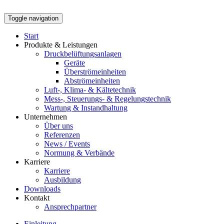
Toggle navigation
Start
Produkte & Leistungen
Druckbelüftungsanlagen
Geräte
Überströmeinheiten
Abströmeinheiten
Luft-, Klima- & Kältetechnik
Mess-, Steuerungs- & Regelungstechnik
Wartung & Instandhaltung
Unternehmen
Über uns
Referenzen
News / Events
Normung & Verbände
Karriere
Karriere
Ausbildung
Downloads
Kontakt
Ansprechpartner
Einleitung