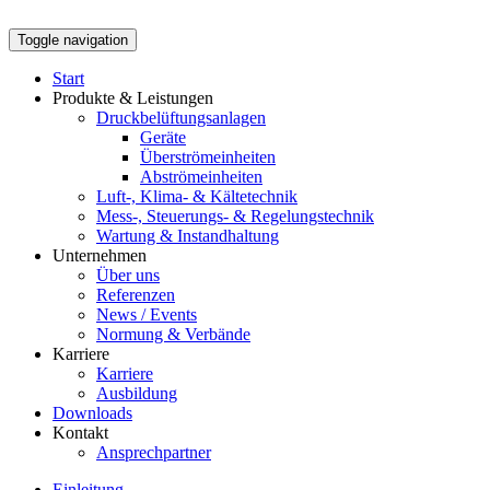
Toggle navigation
Start
Produkte & Leistungen
Druckbelüftungsanlagen
Geräte
Überströmeinheiten
Abströmeinheiten
Luft-, Klima- & Kältetechnik
Mess-, Steuerungs- & Regelungstechnik
Wartung & Instandhaltung
Unternehmen
Über uns
Referenzen
News / Events
Normung & Verbände
Karriere
Karriere
Ausbildung
Downloads
Kontakt
Ansprechpartner
Einleitung