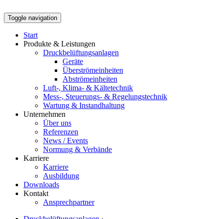
Toggle navigation
Start
Produkte & Leistungen
Druckbelüftungsanlagen
Geräte
Überströmeinheiten
Abströmeinheiten
Luft-, Klima- & Kältetechnik
Mess-, Steuerungs- & Regelungstechnik
Wartung & Instandhaltung
Unternehmen
Über uns
Referenzen
News / Events
Normung & Verbände
Karriere
Karriere
Ausbildung
Downloads
Kontakt
Ansprechpartner
Druckbelüftungsanlagen
›