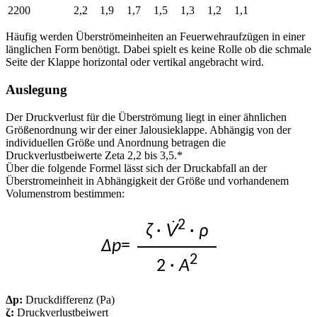
2200
2,2
1,9
1,7
1,5
1,3
1,2
1,1
Häufig werden Überströmeinheiten an Feuerwehraufzügen in einer
länglichen Form benötigt. Dabei spielt es keine Rolle ob die schmale
Seite der Klappe horizontal oder vertikal angebracht wird.
Auslegung
Der Druckverlust für die Überströmung liegt in einer ähnlichen
Größenordnung wir der einer Jalousieklappe. Abhängig von der
individuellen Größe und Anordnung betragen die
Druckverlustbeiwerte Zeta 2,2 bis 3,5.*
Über die folgende Formel lässt sich der Druckabfall an der
Überstromeinheit in Abhängigkeit der Größe und vorhandenem
Volumenstrom bestimmen:
2
ζ
·
V̇
·
ρ
Δp
=
2
2 ·
A
Δp:
Druckdifferenz (Pa)
ζ:
Druckverlustbeiwert